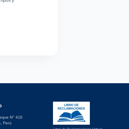
ampos y
o
eque N° 416
, Perú