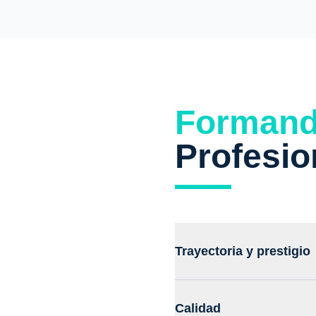
Forman
Profesio
Trayectoria y prestigio
Con 33 años de experiencia,
región, garantizando una ed
Calidad